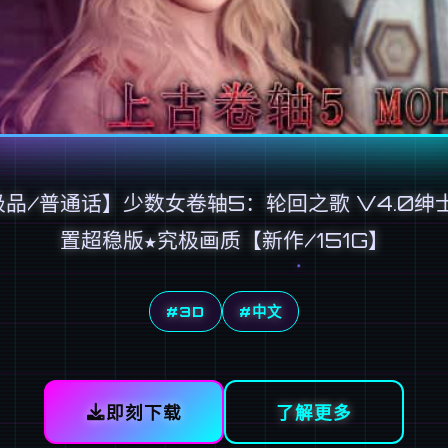
极品/普通话】少数女卷轴5：轮回之歌 V4.0绅
置超稳版★究极画质【新作/151G】
#3D
#中文
即刻下载
了解更多